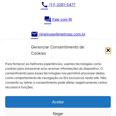
call
(11) 3291-5477
question_answer
Fale com RI
mail
rimetrosp@metrosp.com.br
Gerenciar Consentimento de
Cookies
Para fornecer as melhores experiências, usamos tecnologias como
cookies para armazenar e/ou acessar informações do dispositivo. O
consentimento para essas tecnologias nos permitirá processar dados
como comportamento de navegação ou IDs exclusivos neste site. Não
consentir ou retirar o consentimento pode afetar negativamente certos
recursos e funções.
Fale Conosco
Aceitar
Ouvidoria
Negar