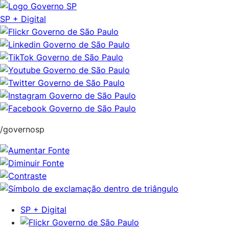
Pular
para
SP + Digital
o
conteúdo
/governosp
SP + Digital