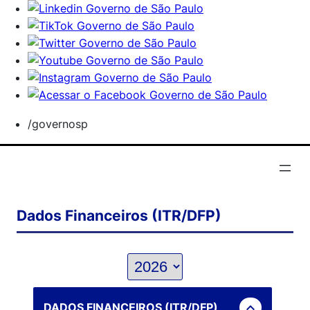
/governosp
Dados Financeiros (ITR/DFP)
expand_less
DADOS FINANCEIROS (ITR/DFP)