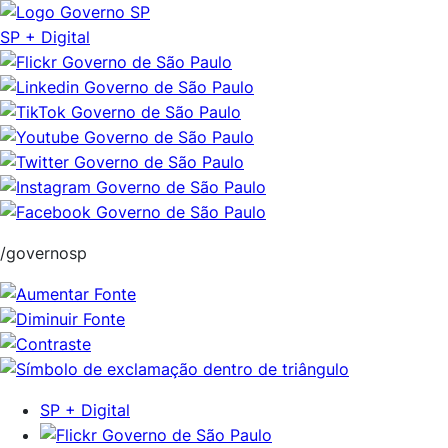
Pular
para
SP + Digital
o
conteúdo
/governosp
SP + Digital